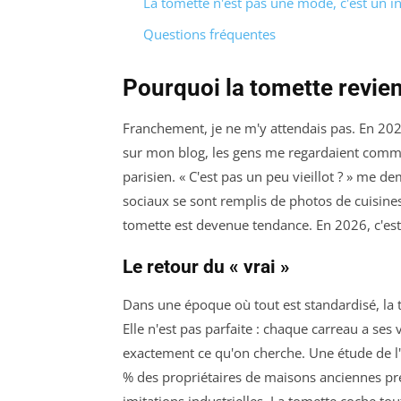
La tomette n'est pas une mode, c'est un i
Questions fréquentes
Pourquoi la tomette revie
Franchement, je ne m'y attendais pas. En 20
sur mon blog, les gens me regardaient comme 
parisien. « C'est pas un peu vieillot ? » me d
sociaux se sont remplis de photos de cuisines
tomette est devenue tendance. En 2026, c'es
Le retour du « vrai »
Dans une époque où tout est standardisé, la t
Elle n'est pas parfaite : chaque carreau a ses va
exactement ce qu'on cherche. Une étude de 
% des propriétaires de maisons anciennes pré
imitations industrielles. La tomette coche tou