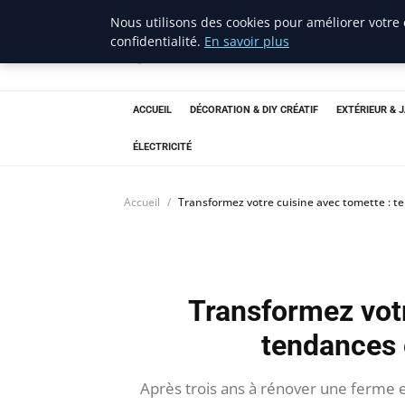
Nous utilisons des cookies pour améliorer votre
confidentialité.
En savoir plus
ravenproject
Bricolage et Passion
ACCUEIL
DÉCORATION & DIY CRÉATIF
EXTÉRIEUR & 
ÉLECTRICITÉ
Accueil
Transformez votre cuisine avec tomette : t
Transformez votr
tendances 
Après trois ans à rénover une ferme en