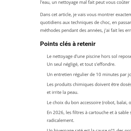
l'eau, un nettoyage mal fait peut vous coûter
Dans cet article, je vais vous montrer exact
quotidiens aux techniques de choc, en passant 
méthodes pendant des années, j'ai fait les er
Points clés à retenir
Le nettoyage d'une piscine hors sol repose 
Un seul négligé, et tout s'effondre.
Un entretien régulier de 10 minutes par j
Les produits chimiques doivent être dosés 
et irrite la peau.
Le choix du bon accessoire (robot, balai, o
En 2026, les filtres à cartouche et à sable 
radicalement.
Un hivernage raté est la cause n°1 des pr