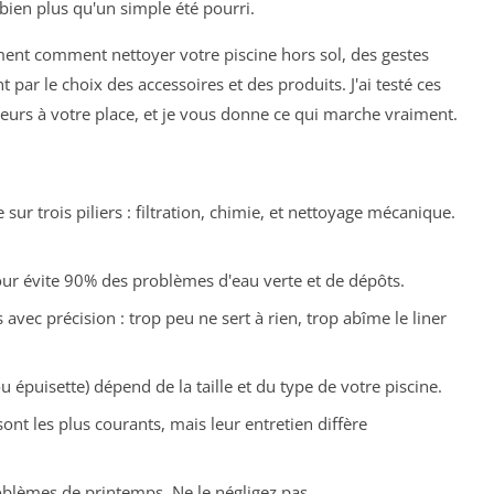
 bien plus qu'un simple été pourri.
ement comment nettoyer votre piscine hors sol, des gestes
par le choix des accessoires et des produits. J'ai testé ces
reurs à votre place, et je vous donne ce qui marche vraiment.
sur trois piliers : filtration, chimie, et nettoyage mécanique.
our évite 90% des problèmes d'eau verte et de dépôts.
avec précision : trop peu ne sert à rien, trop abîme le liner
u épuisette) dépend de la taille et du type de votre piscine.
sont les plus courants, mais leur entretien diffère
oblèmes de printemps. Ne le négligez pas.