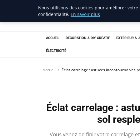
Nous utilisons des cookies pour améliorer votre
confidentialité.
En savoir plus
ravenproject
Bricolage et Passion
ACCUEIL
DÉCORATION & DIY CRÉATIF
EXTÉRIEUR & 
ÉLECTRICITÉ
Accueil
Éclat carrelage : astuces incontournables p
Éclat carrelage : as
sol respl
Vous venez de finir votre carrelage e