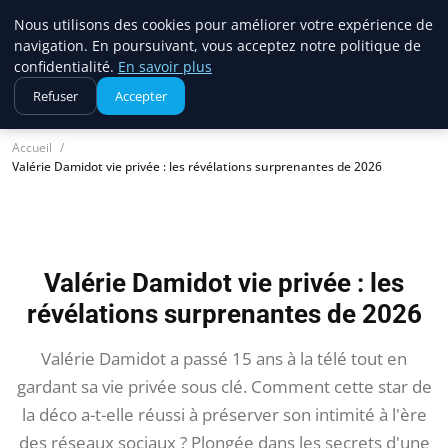
Nous utilisons des cookies pour améliorer votre expérience de
ravenproject
navigation. En poursuivant, vous acceptez notre politique de
Bricolage et Passion
confidentialité.
En savoir plus
Refuser
Accepter
Accueil
Valérie Damidot vie privée : les révélations surprenantes de 2026
Valérie Damidot vie privée : les
révélations surprenantes de 2026
Valérie Damidot a passé 15 ans à la télé tout en
gardant sa vie privée sous clé. Comment cette star de
la déco a-t-elle réussi à préserver son intimité à l'ère
des réseaux sociaux ? Plongée dans les secrets d'une