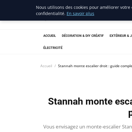
Nous utilisons des cookies pour améliorer votre
confidentialité.
En savoir plus
ravenproject
Bricolage et Passion
ACCUEIL
DÉCORATION & DIY CRÉATIF
EXTÉRIEUR & 
ÉLECTRICITÉ
Accueil
Stannah monte escalier droit : guide comple
Stannah monte escal
Vous envisagez un monte-escalier Stann