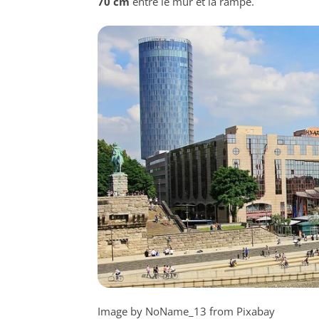
70 cm
entre le mur et la rampe.
Image by NoName_13 from Pixabay