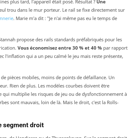
nes plus tard, l'appareil était posé. Résultat ?
Une
eul trou dans le mur porteur. Le rail se fixe directement sur
nnerie
. Marie m'a dit : "Je n'ai même pas eu le temps de
 Stannah propose des rails standards préfabriqués pour les
rication.
Vous économisez entre 30 % et 40 %
par rapport
l'inflation qui a un peu calmé le jeu mais reste présente,
ins de pièces mobiles, moins de points de défaillance. Un
oteur. Rien de plus. Les modèles courbes doivent être
ce qui multiplie les risques de jeu ou de dysfonctionnement à
es sont mauvais, loin de là. Mais le droit, c'est la Rolls-
e segment droit
rn, de Handicare ou de Thyssenkrupp. Sur le segment droit,