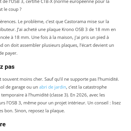
 de l’OSB 3, certifié CTB-X (norme européenne pour la
t le coup ?
éférences. Le problème, c’est que Castorama mise sur la
ibuteur. J’ai acheté une plaque Krono OSB 3 de 18 mm en
oncée à 18 mm. Une fois à la maison, j’ai pris un pied à
 on doit assembler plusieurs plaques, l’écart devient un
de payer.
z pas
 souvent moins cher. Sauf qu’il ne supporte pas l’humidité.
sol de garage ou un
abri de jardin
, c’est la catastrophe
n temporaire à l’humidité (classe 3). En 2026, avec les
s l’OSB 3, même pour un projet intérieur. Un conseil : lisez
tes bon. Sinon, reposez la plaque.
re