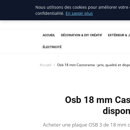
Nous utilisons des cookies pour améliorer votre
confidentialité.
En savoir plus
ravenproject
Bricolage et Passion
ACCUEIL
DÉCORATION & DIY CRÉATIF
EXTÉRIEUR & 
ÉLECTRICITÉ
Accueil
Osb 18 mm Castorama : prix, qualité et dispo
Osb 18 mm Casto
dispon
Acheter une plaque OSB 3 de 18 mm chez