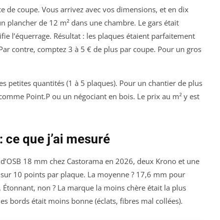
ce de coupe. Vous arrivez avec vos dimensions, et en dix
our un plancher de 12 m² dans une chambre. Le gars était
ifie l’équerrage. Résultat : les plaques étaient parfaitement
t. Par contre, comptez 3 à 5 € de plus par coupe. Pour un gros
s petites quantités (1 à 5 plaques). Pour un chantier de plus
 comme Point.P ou un négociant en bois. Le prix au m² y est
 : ce que j’ai mesuré
ques d’OSB 18 mm chez Castorama en 2026, deux Krono et une
es sur 10 points par plaque. La moyenne ? 17,6 mm pour
Étonnant, non ? La marque la moins chère était la plus
des bords était moins bonne (éclats, fibres mal collées).