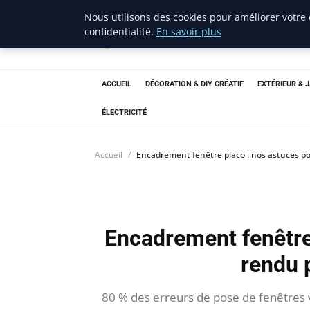
Nous utilisons des cookies pour améliorer votre
confidentialité.
En savoir plus
ravenproject
Bricolage et Passion
ACCUEIL
DÉCORATION & DIY CRÉATIF
EXTÉRIEUR & 
ÉLECTRICITÉ
Accueil
Encadrement fenêtre placo : nos astuces po
Encadrement fenêtre
rendu 
80 % des erreurs de pose de fenêtres v