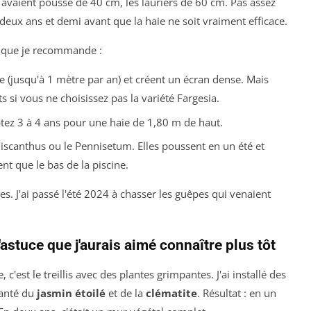
s avaient poussé de 40 cm, les lauriers de 60 cm. Pas assez
 deux ans et demi avant que la haie ne soit vraiment efficace.
ce que je recommande :
te (jusqu'à 1 mètre par an) et créent un écran dense. Mais
s si vous ne choisissez pas la variété Fargesia.
ptez 3 à 4 ans pour une haie de 1,80 m de haut.
scanthus ou le Pennisetum. Elles poussent en un été et
ent que le bas de la piscine.
ctes. J'ai passé l'été 2024 à chasser les guêpes qui venaient
l'astuce que j'aurais aimé connaître plus tôt
 c'est le treillis avec des plantes grimpantes. J'ai installé des
planté du
jasmin étoilé
et de la
clématite
. Résultat : en un