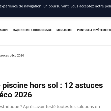
 expérience de navigation. En poursuivant, vous acceptez notre pol
JARDIN
MAÇONNERIE & GROS OEUVRE
MENUISERIE
PEINTURE & REVÊTEMENT
astuces déco 2026
iscine hors sol : 12 astuces
éco 2026
esthétique ? Après avoir testé toutes les solutions en