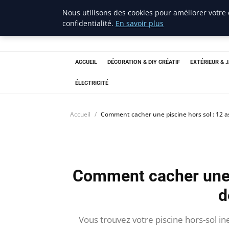
Nous utilisons des cookies pour améliorer votre
confidentialité.
En savoir plus
ravenproject
Bricolage et Passion
ACCUEIL
DÉCORATION & DIY CRÉATIF
EXTÉRIEUR & 
ÉLECTRICITÉ
Accueil
Comment cacher une piscine hors sol : 12 
Comment cacher une p
d
Vous trouvez votre piscine hors-sol in