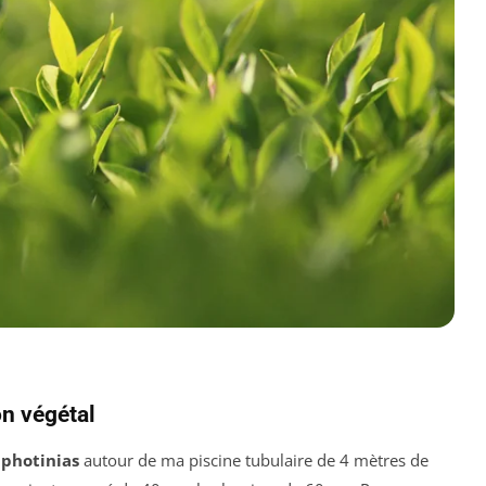
on végétal
e
photinias
autour de ma piscine tubulaire de 4 mètres de